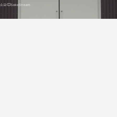
 소요
SakeStream