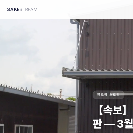
SAKE
STREAM
양조장 스토리
【속보】세
판 — 3월