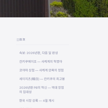
目次
속보: 2026년판, 다음 달 완성
칸키쿠메이조 — 사케계의 혁명아
코야마 상점 — 사케계 안목의 정점
세이지츠(晴日) — 칸키쿠의 최고봉
2026년판 PB의 혁신 — 역대 장점
의 집대성
한국 시장 상륙 — 4월 개시